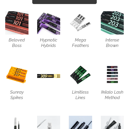
Beloved
Hypnotic
Mega
Intense
Boss
Hybrids
Feathers
Brown
Sunray
Limitless
Ikilalo Lash
Spikes
Lines
Method