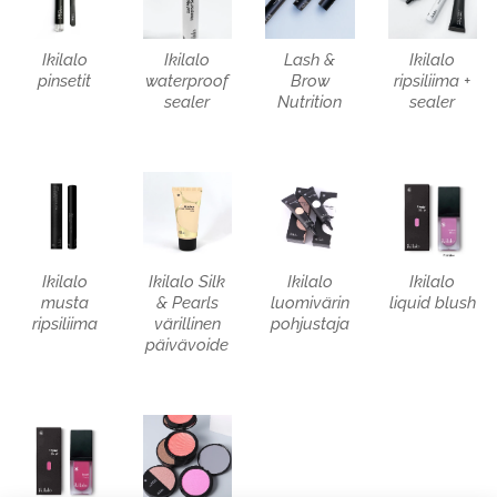
Ikilalo
Ikilalo
Lash &
Ikilalo
pinsetit
waterproof
Brow
ripsiliima +
sealer
Nutrition
sealer
Ikilalo
Ikilalo Silk
Ikilalo
Ikilalo
musta
& Pearls
luomivärin
liquid blush
ripsiliima
värillinen
pohjustaja
päivävoide